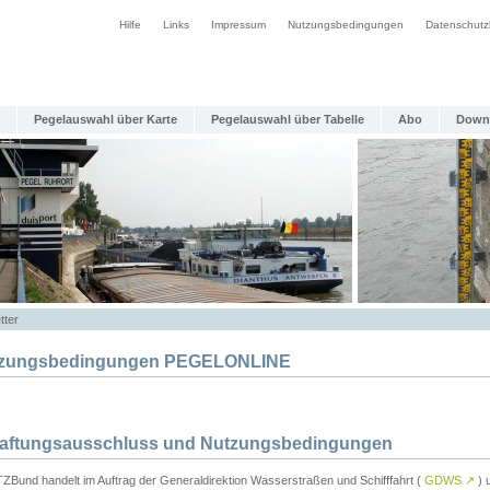
Hilfe
Links
Impressum
Nutzungsbedingungen
Datenschutz
Pegelauswahl über Karte
Pegelauswahl über Tabelle
Abo
Down
tter
zungsbedingungen PEGELONLINE
Haftungsausschluss und Nutzungsbedingungen
TZBund handelt im Auftrag der Generaldirektion Wasserstraßen und Schifffahrt (
GDWS
↗
) u