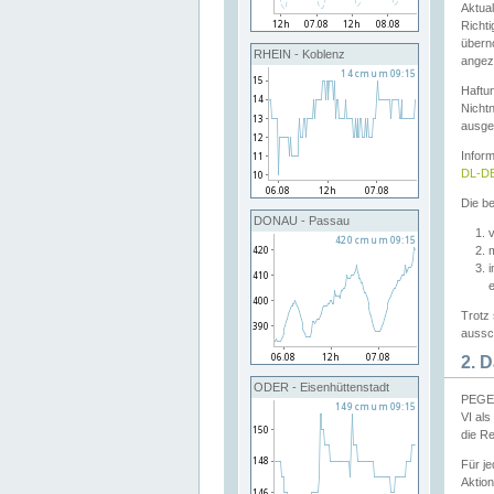
Aktual
Richti
übern
RHEIN - Koblenz
angeze
Haftu
Nichtn
ausge
Infor
DL-DE
Die be
DONAU - Passau
v
Trotz 
aussch
2. 
ODER - Eisenhüttenstadt
PEGEL
VI al
die R
Für j
Aktion