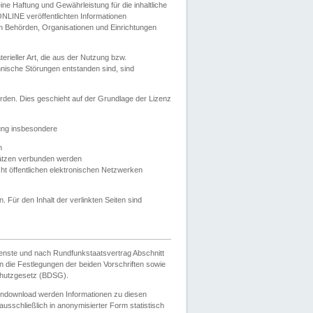
e Haftung und Gewährleistung für die inhaltliche
ELONLINE veröffentlichten Informationen
n Behörden, Organisationen und Einrichtungen
ieller Art, die aus der Nutzung bzw.
hnische Störungen entstanden sind, sind
rden. Dies geschieht auf der Grundlage der Lizenz
zung insbesondere
n
ätzen verbunden werden
ht öffentlichen elektronischen Netzwerken
n. Für den Inhalt der verlinkten Seiten sind
ienste und nach Rundfunkstaatsvertrag Abschnitt
 die Festlegungen der beiden Vorschriften sowie
hutzgesetz (BDSG).
endownload werden Informationen zu diesen
usschließlich in anonymisierter Form statistisch