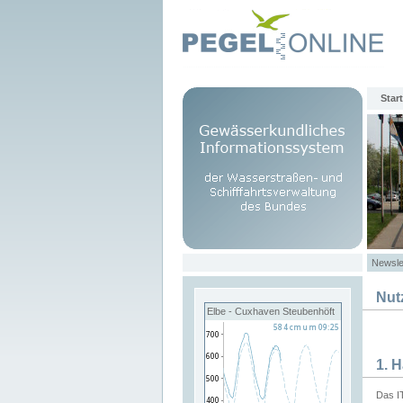
Start
Newsle
Nut
Elbe - Cuxhaven Steubenhöft
1. 
Das I