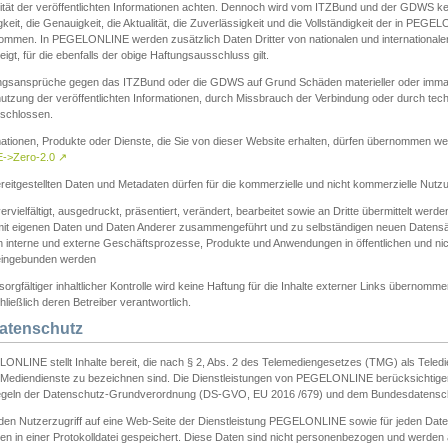
ität der veröffentlichten Informationen achten. Dennoch wird vom ITZBund und der GDWS kein
gkeit, die Genauigkeit, die Aktualität, die Zuverlässigkeit und die Vollständigkeit der in PEG
ommen. In PEGELONLINE werden zusätzlich Daten Dritter von nationalen und internationale
igt, für die ebenfalls der obige Haftungsausschluss gilt.
ngsansprüche gegen das ITZBund oder die GDWS auf Grund Schäden materieller oder immater
utzung der veröffentlichten Informationen, durch Missbrauch der Verbindung oder durch tec
schlossen.
mationen, Produkte oder Dienste, die Sie von dieser Website erhalten, dürfen übernommen we
->Zero-2.0
↗
reitgestellten Daten und Metadaten dürfen für die kommerzielle und nicht kommerzielle Nut
ervielfältigt, ausgedruckt, präsentiert, verändert, bearbeitet sowie an Dritte übermittelt werde
mit eigenen Daten und Daten Anderer zusammengeführt und zu selbständigen neuen Datens
in interne und externe Geschäftsprozesse, Produkte und Anwendungen in öffentlichen und nic
eingebunden werden
sorgfältiger inhaltlicher Kontrolle wird keine Haftung für die Inhalte externer Links übernomme
ließlich deren Betreiber verantwortlich.
Datenschutz
ONLINE stellt Inhalte bereit, die nach § 2, Abs. 2 des Telemediengesetzes (TMG) als Teled
s Mediendienste zu bezeichnen sind. Die Dienstleistungen von PEGELONLINE berücksichtigen
egeln der Datenschutz-Grundverordnung (DS-GVO, EU 2016 /679) und dem Bundesdatensc
eden Nutzerzugriff auf eine Web-Seite der Dienstleistung PEGELONLINE sowie für jeden Dat
en in einer Protokolldatei gespeichert. Diese Daten sind nicht personenbezogen und werden a