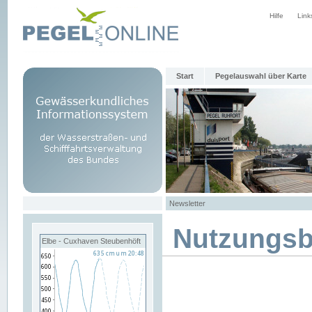
Hilfe
Link
Start
Pegelauswahl über Karte
Newsletter
Nutzungs
Elbe - Cuxhaven Steubenhöft