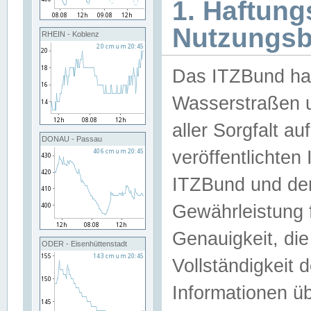
1. Haftun
Nutzungs
RHEIN - Koblenz
Das ITZBund han
Wasserstraßen u
aller Sorgfalt au
DONAU - Passau
veröffentlichte
ITZBund und de
Gewährleistung fü
Genauigkeit, die 
ODER - Eisenhüttenstadt
Vollständigkeit
Informationen 