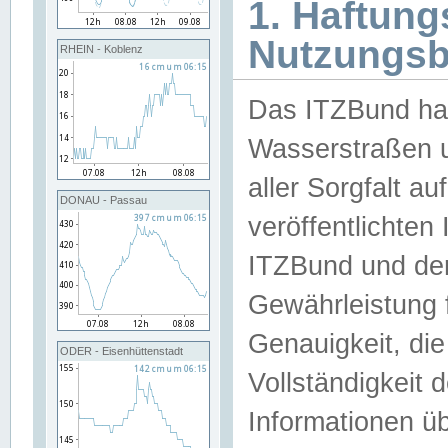
1. Haftun
Nutzungs
RHEIN - Koblenz
Das ITZBund han
Wasserstraßen u
aller Sorgfalt au
DONAU - Passau
veröffentlichte
ITZBund und de
Gewährleistung fü
Genauigkeit, die 
ODER - Eisenhüttenstadt
Vollständigkeit
Informationen 