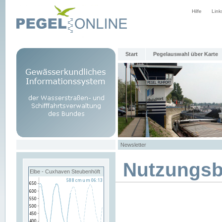
Hilfe
Link
Start
Pegelauswahl über Karte
Newsletter
Nutzungs
Elbe - Cuxhaven Steubenhöft