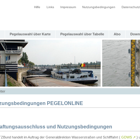
Hilfe
Links
Impressum
Nutzungsbedingungen
Datenschutz
Pegelauswahl über Karte
Pegelauswahl über Tabelle
Abo
Down
tter
zungsbedingungen PEGELONLINE
Haftungsausschluss und Nutzungsbedingungen
TZBund handelt im Auftrag der Generaldirektion Wasserstraßen und Schifffahrt (
GDWS
↗
) u