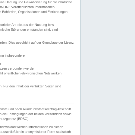
e Haftung und Gewährleistung für die inhaltliche
ELONLINE veröffentlichten Informationen
n Behörden, Organisationen und Einrichtungen
ieller Art, die aus der Nutzung bzw.
hnische Störungen entstanden sind, sind
rden. Dies geschieht auf der Grundlage der Lizenz
zung insbesondere
n
ätzen verbunden werden
ht öffentlichen elektronischen Netzwerken
n. Für den Inhalt der verlinkten Seiten sind
ienste und nach Rundfunkstaatsvertrag Abschnitt
 die Festlegungen der beiden Vorschriften sowie
hutzgesetz (BDSG).
endownload werden Informationen zu diesen
usschließlich in anonymisierter Form statistisch