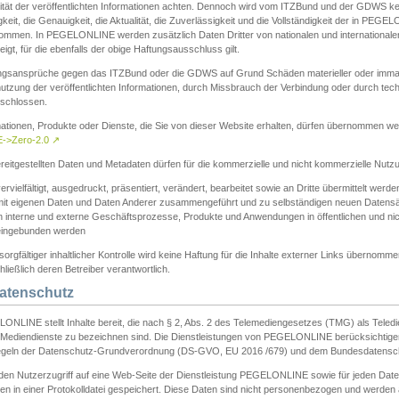
ität der veröffentlichten Informationen achten. Dennoch wird vom ITZBund und der GDWS kein
gkeit, die Genauigkeit, die Aktualität, die Zuverlässigkeit und die Vollständigkeit der in PEG
ommen. In PEGELONLINE werden zusätzlich Daten Dritter von nationalen und internationale
igt, für die ebenfalls der obige Haftungsausschluss gilt.
ngsansprüche gegen das ITZBund oder die GDWS auf Grund Schäden materieller oder immater
utzung der veröffentlichten Informationen, durch Missbrauch der Verbindung oder durch tec
schlossen.
mationen, Produkte oder Dienste, die Sie von dieser Website erhalten, dürfen übernommen we
->Zero-2.0
↗
reitgestellten Daten und Metadaten dürfen für die kommerzielle und nicht kommerzielle Nut
ervielfältigt, ausgedruckt, präsentiert, verändert, bearbeitet sowie an Dritte übermittelt werde
mit eigenen Daten und Daten Anderer zusammengeführt und zu selbständigen neuen Datens
in interne und externe Geschäftsprozesse, Produkte und Anwendungen in öffentlichen und nic
eingebunden werden
sorgfältiger inhaltlicher Kontrolle wird keine Haftung für die Inhalte externer Links übernomme
ließlich deren Betreiber verantwortlich.
Datenschutz
ONLINE stellt Inhalte bereit, die nach § 2, Abs. 2 des Telemediengesetzes (TMG) als Teled
s Mediendienste zu bezeichnen sind. Die Dienstleistungen von PEGELONLINE berücksichtigen
egeln der Datenschutz-Grundverordnung (DS-GVO, EU 2016 /679) und dem Bundesdatensc
eden Nutzerzugriff auf eine Web-Seite der Dienstleistung PEGELONLINE sowie für jeden Dat
en in einer Protokolldatei gespeichert. Diese Daten sind nicht personenbezogen und werden a