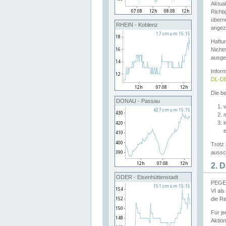
Aktual
Richti
übern
RHEIN - Koblenz
angeze
Haftu
Nichtn
ausge
Infor
DL-DE
Die be
DONAU - Passau
v
Trotz 
aussch
2. 
ODER - Eisenhüttenstadt
PEGEL
VI al
die R
Für j
Aktion