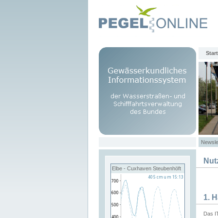
Start
Newsle
Nut
Elbe - Cuxhaven Steubenhöft
1. 
Das I