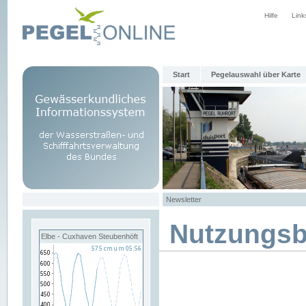
Hilfe
Link
Start
Pegelauswahl über Karte
Newsletter
Nutzungs
Elbe - Cuxhaven Steubenhöft