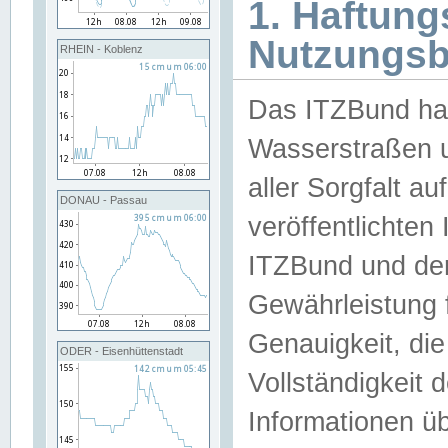
1. Haftun
Nutzungs
RHEIN - Koblenz
Das ITZBund han
Wasserstraßen u
aller Sorgfalt au
DONAU - Passau
veröffentlichte
ITZBund und de
Gewährleistung fü
Genauigkeit, die 
ODER - Eisenhüttenstadt
Vollständigkeit
Informationen 