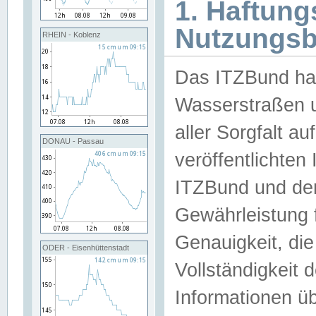
1. Haftun
Nutzungs
RHEIN - Koblenz
Das ITZBund han
Wasserstraßen u
aller Sorgfalt au
DONAU - Passau
veröffentlichte
ITZBund und de
Gewährleistung fü
Genauigkeit, die 
ODER - Eisenhüttenstadt
Vollständigkeit
Informationen 