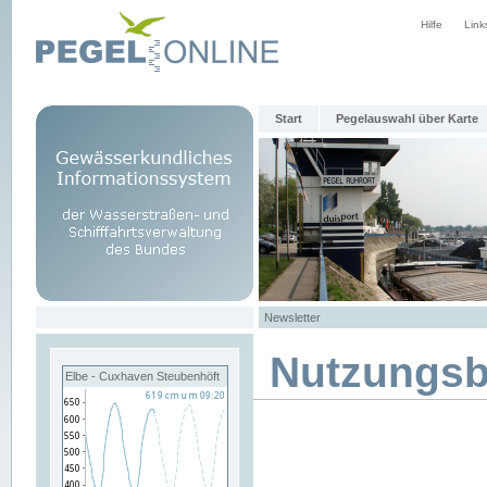
Hilfe
Link
Start
Pegelauswahl über Karte
Newsletter
Nutzungs
Elbe - Cuxhaven Steubenhöft