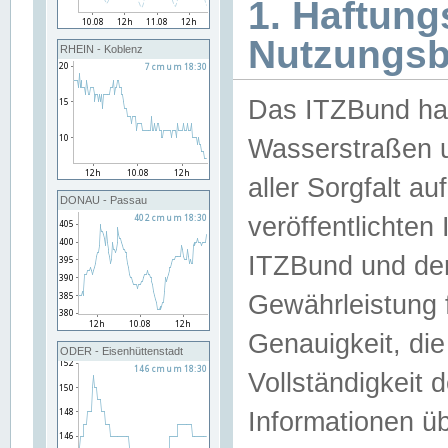
1. Haftun
Nutzungs
RHEIN - Koblenz
Das ITZBund han
Wasserstraßen u
aller Sorgfalt au
DONAU - Passau
veröffentlichte
ITZBund und de
Gewährleistung fü
Genauigkeit, die 
ODER - Eisenhüttenstadt
Vollständigkeit
Informationen 