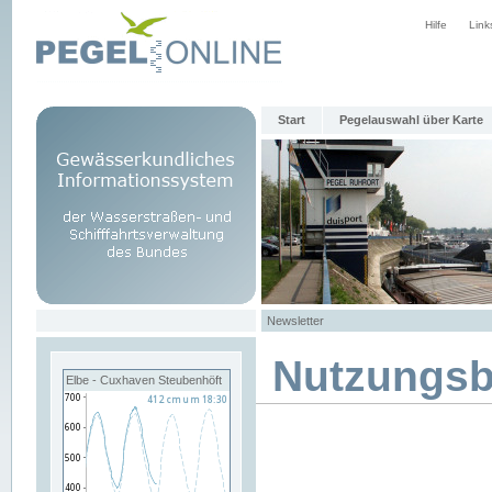
Hilfe
Link
Start
Pegelauswahl über Karte
Newsletter
Nutzungs
Elbe - Cuxhaven Steubenhöft