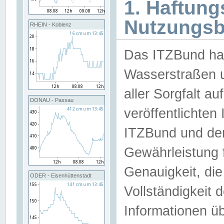
1. Haftun
Nutzungs
RHEIN - Koblenz
Das ITZBund han
Wasserstraßen u
aller Sorgfalt au
DONAU - Passau
veröffentlichte
ITZBund und de
Gewährleistung fü
Genauigkeit, die 
ODER - Eisenhüttenstadt
Vollständigkeit
Informationen 