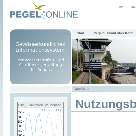
Hilfe
Link
Start
Pegelauswahl über Karte
Newsletter
Nutzungs
Elbe - Cuxhaven Steubenhöft