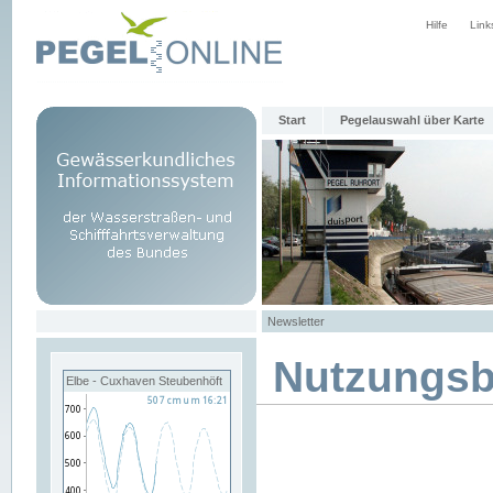
Hilfe
Link
Start
Pegelauswahl über Karte
Newsletter
Nutzungs
Elbe - Cuxhaven Steubenhöft