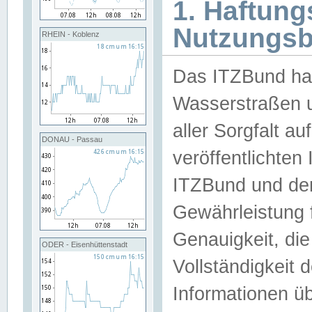
1. Haftun
Nutzungs
RHEIN - Koblenz
Das ITZBund han
Wasserstraßen u
aller Sorgfalt au
DONAU - Passau
veröffentlichte
ITZBund und de
Gewährleistung fü
Genauigkeit, die 
ODER - Eisenhüttenstadt
Vollständigkeit
Informationen 