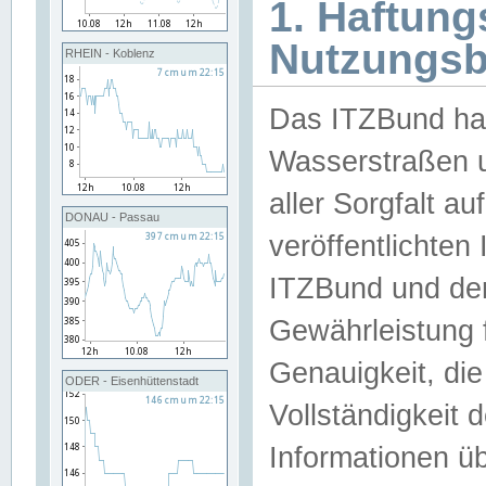
1. Haftun
Nutzungs
RHEIN - Koblenz
Das ITZBund han
Wasserstraßen u
aller Sorgfalt au
DONAU - Passau
veröffentlichte
ITZBund und de
Gewährleistung fü
Genauigkeit, die 
ODER - Eisenhüttenstadt
Vollständigkeit
Informationen 