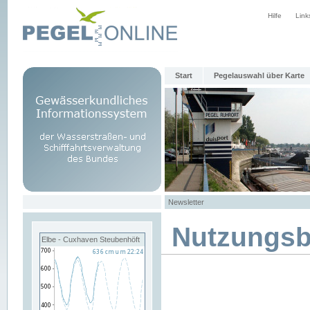
Hilfe
Link
Start
Pegelauswahl über Karte
Newsletter
Nutzungs
Elbe - Cuxhaven Steubenhöft