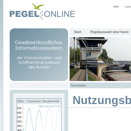
Hilfe
Link
Start
Pegelauswahl über Karte
Newsletter
Nutzungs
Elbe - Cuxhaven Steubenhöft