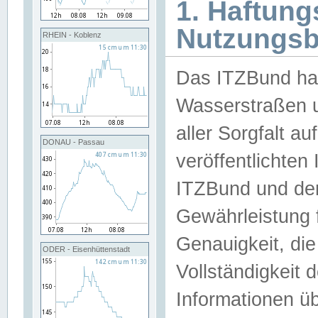
1. Haftun
Nutzungs
RHEIN - Koblenz
Das ITZBund han
Wasserstraßen u
aller Sorgfalt au
DONAU - Passau
veröffentlichte
ITZBund und de
Gewährleistung fü
Genauigkeit, die 
ODER - Eisenhüttenstadt
Vollständigkeit
Informationen 