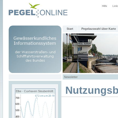
Hilfe
Link
Start
Pegelauswahl über Karte
Newsletter
Nutzungs
Elbe - Cuxhaven Steubenhöft