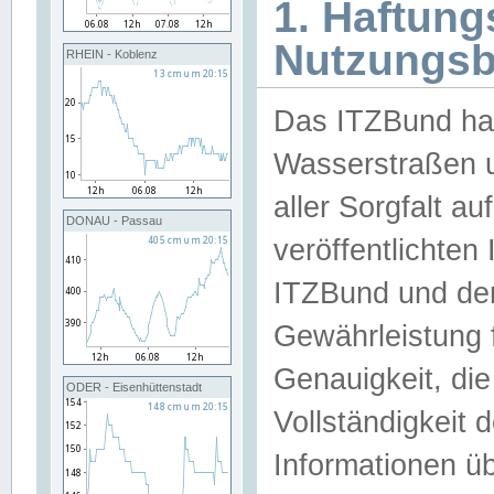
1. Haftun
Nutzungs
RHEIN - Koblenz
Das ITZBund han
Wasserstraßen u
aller Sorgfalt au
DONAU - Passau
veröffentlichte
ITZBund und de
Gewährleistung fü
Genauigkeit, die 
ODER - Eisenhüttenstadt
Vollständigkeit
Informationen 