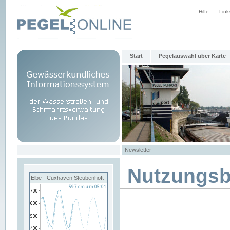
Hilfe
Link
Start
Pegelauswahl über Karte
Newsletter
Nutzungs
Elbe - Cuxhaven Steubenhöft