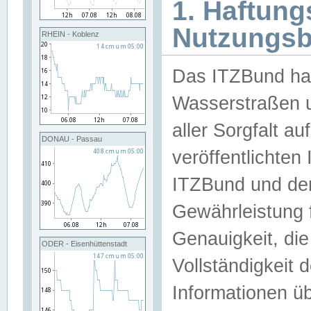
1. Haftun
Nutzungs
RHEIN - Koblenz
Das ITZBund han
Wasserstraßen u
aller Sorgfalt au
DONAU - Passau
veröffentlichte
ITZBund und de
Gewährleistung fü
Genauigkeit, die 
ODER - Eisenhüttenstadt
Vollständigkeit
Informationen 