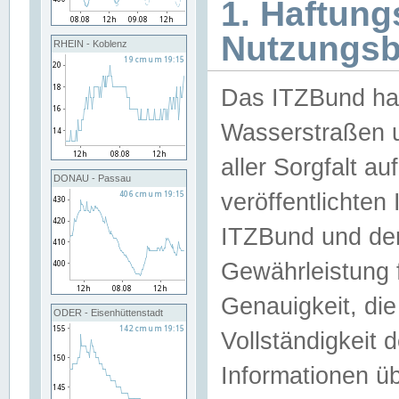
1. Haftun
Nutzungs
RHEIN - Koblenz
Das ITZBund han
Wasserstraßen u
aller Sorgfalt au
DONAU - Passau
veröffentlichte
ITZBund und de
Gewährleistung fü
Genauigkeit, die 
ODER - Eisenhüttenstadt
Vollständigkeit
Informationen 