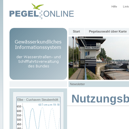
Hilfe
Link
Start
Pegelauswahl über Karte
Newsletter
Nutzungs
Elbe - Cuxhaven Steubenhöft