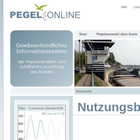
Hilfe
Link
Start
Pegelauswahl über Karte
Newsletter
Nutzungs
Elbe - Cuxhaven Steubenhöft