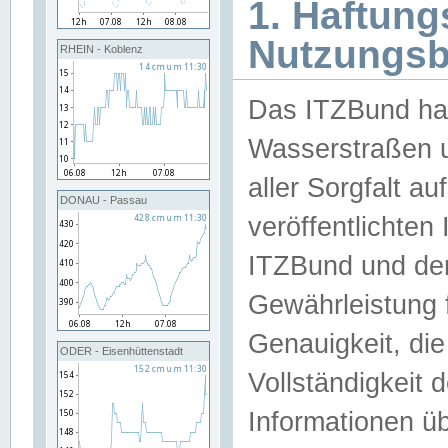
1. Haftun
Nutzungs
RHEIN - Koblenz
Das ITZBund han
Wasserstraßen u
aller Sorgfalt au
DONAU - Passau
veröffentlichte
ITZBund und de
Gewährleistung fü
Genauigkeit, die 
ODER - Eisenhüttenstadt
Vollständigkeit
Informationen 