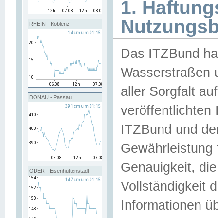
1. Haftun
Nutzungs
RHEIN - Koblenz
Das ITZBund han
Wasserstraßen u
aller Sorgfalt au
DONAU - Passau
veröffentlichte
ITZBund und de
Gewährleistung fü
Genauigkeit, die 
ODER - Eisenhüttenstadt
Vollständigkeit
Informationen 