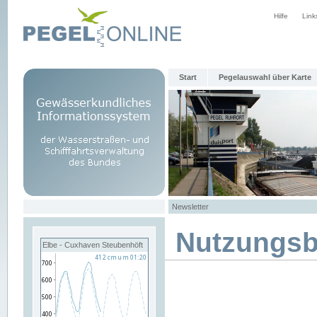
Hilfe
Link
Start
Pegelauswahl über Karte
Newsletter
Nutzungs
Elbe - Cuxhaven Steubenhöft