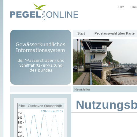
Hilfe
Link
Start
Pegelauswahl über Karte
Newsletter
Nutzungs
Elbe - Cuxhaven Steubenhöft