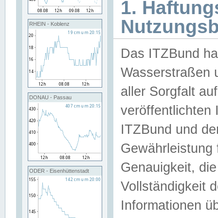
1. Haftun
Nutzungs
RHEIN - Koblenz
Das ITZBund han
Wasserstraßen u
aller Sorgfalt au
DONAU - Passau
veröffentlichte
ITZBund und de
Gewährleistung fü
Genauigkeit, die 
ODER - Eisenhüttenstadt
Vollständigkeit
Informationen 