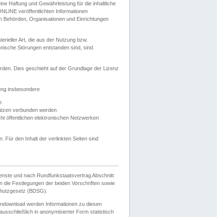
e Haftung und Gewährleistung für die inhaltliche
ELONLINE veröffentlichten Informationen
n Behörden, Organisationen und Einrichtungen
ieller Art, die aus der Nutzung bzw.
hnische Störungen entstanden sind, sind
rden. Dies geschieht auf der Grundlage der Lizenz
zung insbesondere
n
ätzen verbunden werden
ht öffentlichen elektronischen Netzwerken
n. Für den Inhalt der verlinkten Seiten sind
ienste und nach Rundfunkstaatsvertrag Abschnitt
 die Festlegungen der beiden Vorschriften sowie
hutzgesetz (BDSG).
endownload werden Informationen zu diesen
usschließlich in anonymisierter Form statistisch