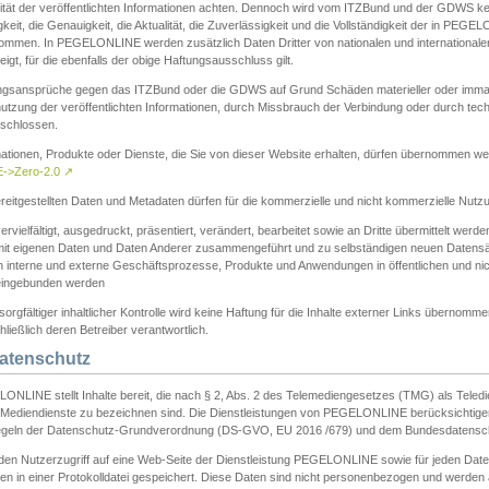
ität der veröffentlichten Informationen achten. Dennoch wird vom ITZBund und der GDWS kein
gkeit, die Genauigkeit, die Aktualität, die Zuverlässigkeit und die Vollständigkeit der in PEG
ommen. In PEGELONLINE werden zusätzlich Daten Dritter von nationalen und internationale
igt, für die ebenfalls der obige Haftungsausschluss gilt.
ngsansprüche gegen das ITZBund oder die GDWS auf Grund Schäden materieller oder immater
utzung der veröffentlichten Informationen, durch Missbrauch der Verbindung oder durch tec
schlossen.
mationen, Produkte oder Dienste, die Sie von dieser Website erhalten, dürfen übernommen we
->Zero-2.0
↗
reitgestellten Daten und Metadaten dürfen für die kommerzielle und nicht kommerzielle Nut
ervielfältigt, ausgedruckt, präsentiert, verändert, bearbeitet sowie an Dritte übermittelt werde
mit eigenen Daten und Daten Anderer zusammengeführt und zu selbständigen neuen Datens
in interne und externe Geschäftsprozesse, Produkte und Anwendungen in öffentlichen und nic
eingebunden werden
sorgfältiger inhaltlicher Kontrolle wird keine Haftung für die Inhalte externer Links übernomme
ließlich deren Betreiber verantwortlich.
Datenschutz
ONLINE stellt Inhalte bereit, die nach § 2, Abs. 2 des Telemediengesetzes (TMG) als Teled
s Mediendienste zu bezeichnen sind. Die Dienstleistungen von PEGELONLINE berücksichtigen
egeln der Datenschutz-Grundverordnung (DS-GVO, EU 2016 /679) und dem Bundesdatensc
eden Nutzerzugriff auf eine Web-Seite der Dienstleistung PEGELONLINE sowie für jeden Dat
en in einer Protokolldatei gespeichert. Diese Daten sind nicht personenbezogen und werden a