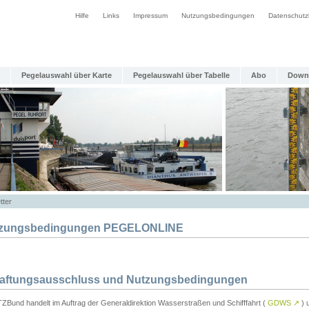
Hilfe
Links
Impressum
Nutzungsbedingungen
Datenschutz
Pegelauswahl über Karte
Pegelauswahl über Tabelle
Abo
Down
tter
zungsbedingungen PEGELONLINE
Haftungsausschluss und Nutzungsbedingungen
TZBund handelt im Auftrag der Generaldirektion Wasserstraßen und Schifffahrt (
GDWS
↗
) u