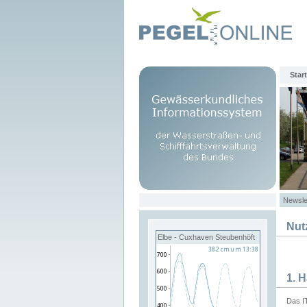
Start
Newsle
Nut
Elbe - Cuxhaven Steubenhöft
1. 
Das I