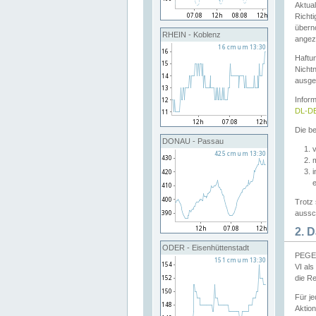
Aktual
Richti
übern
RHEIN - Koblenz
angeze
Haftu
Nichtn
ausge
Infor
DL-DE
Die be
DONAU - Passau
v
Trotz 
aussch
2. 
ODER - Eisenhüttenstadt
PEGEL
VI al
die R
Für j
Aktion