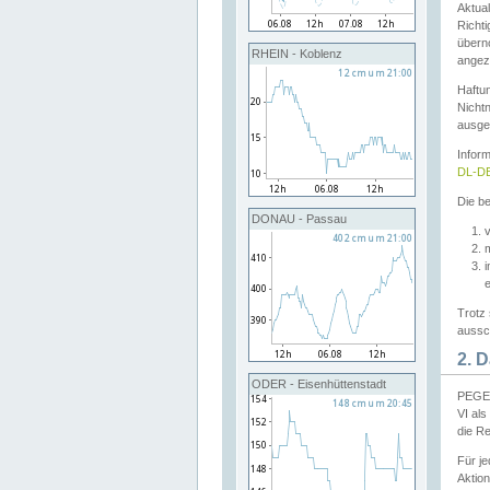
Aktual
Richti
übern
RHEIN - Koblenz
angeze
Haftu
Nichtn
ausge
Infor
DL-DE
Die be
DONAU - Passau
v
Trotz 
aussch
2. 
ODER - Eisenhüttenstadt
PEGEL
VI al
die R
Für j
Aktion