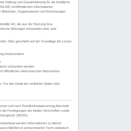
e Haftung und Gewährleistung für die inhaltliche
ELONLINE veröffentlichten Informationen
n Behörden, Organisationen und Einrichtungen
ieller Art, die aus der Nutzung bzw.
hnische Störungen entstanden sind, sind
rden. Dies geschieht auf der Grundlage der Lizenz
zung insbesondere
n
ätzen verbunden werden
ht öffentlichen elektronischen Netzwerken
n. Für den Inhalt der verlinkten Seiten sind
ienste und nach Rundfunkstaatsvertrag Abschnitt
 die Festlegungen der beiden Vorschriften sowie
hutzgesetz (BDSG).
endownload werden Informationen zu diesen
usschließlich in anonymisierter Form statistisch