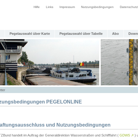
Hilfe
Links
Impressum
Nutzungsbedingungen
Datenschutz
Pegelauswahl über Karte
Pegelauswahl über Tabelle
Abo
Down
tter
zungsbedingungen PEGELONLINE
Haftungsausschluss und Nutzungsbedingungen
TZBund handelt im Auftrag der Generaldirektion Wasserstraßen und Schifffahrt (
GDWS
↗
) u