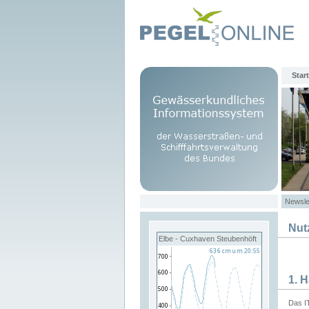
Start
Newsle
Nut
Elbe - Cuxhaven Steubenhöft
1. 
Das I