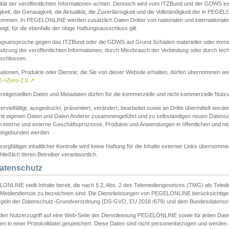
ität der veröffentlichten Informationen achten. Dennoch wird vom ITZBund und der GDWS kein
gkeit, die Genauigkeit, die Aktualität, die Zuverlässigkeit und die Vollständigkeit der in PEG
ommen. In PEGELONLINE werden zusätzlich Daten Dritter von nationalen und internationale
igt, für die ebenfalls der obige Haftungsausschluss gilt.
ngsansprüche gegen das ITZBund oder die GDWS auf Grund Schäden materieller oder immater
utzung der veröffentlichten Informationen, durch Missbrauch der Verbindung oder durch tec
schlossen.
mationen, Produkte oder Dienste, die Sie von dieser Website erhalten, dürfen übernommen we
->Zero-2.0
↗
reitgestellten Daten und Metadaten dürfen für die kommerzielle und nicht kommerzielle Nut
ervielfältigt, ausgedruckt, präsentiert, verändert, bearbeitet sowie an Dritte übermittelt werde
mit eigenen Daten und Daten Anderer zusammengeführt und zu selbständigen neuen Datens
in interne und externe Geschäftsprozesse, Produkte und Anwendungen in öffentlichen und nic
eingebunden werden
sorgfältiger inhaltlicher Kontrolle wird keine Haftung für die Inhalte externer Links übernomme
ließlich deren Betreiber verantwortlich.
Datenschutz
ONLINE stellt Inhalte bereit, die nach § 2, Abs. 2 des Telemediengesetzes (TMG) als Teled
s Mediendienste zu bezeichnen sind. Die Dienstleistungen von PEGELONLINE berücksichtigen
egeln der Datenschutz-Grundverordnung (DS-GVO, EU 2016 /679) und dem Bundesdatensc
eden Nutzerzugriff auf eine Web-Seite der Dienstleistung PEGELONLINE sowie für jeden Dat
en in einer Protokolldatei gespeichert. Diese Daten sind nicht personenbezogen und werden a