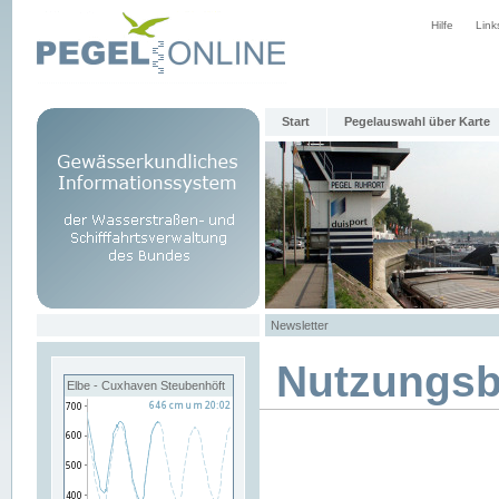
Hilfe
Link
Start
Pegelauswahl über Karte
Newsletter
Nutzungs
Elbe - Cuxhaven Steubenhöft