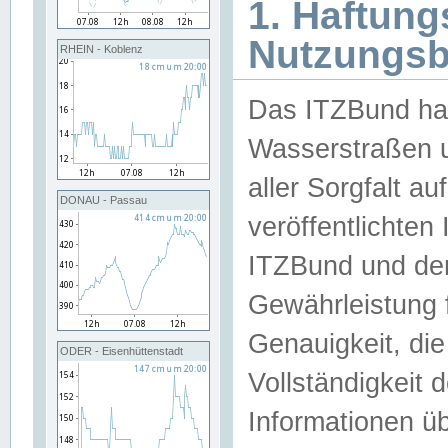
1. Haftun
Nutzungs
RHEIN - Koblenz
Das ITZBund han
Wasserstraßen u
aller Sorgfalt au
DONAU - Passau
veröffentlichte
ITZBund und de
Gewährleistung fü
Genauigkeit, die 
ODER - Eisenhüttenstadt
Vollständigkeit
Informationen 