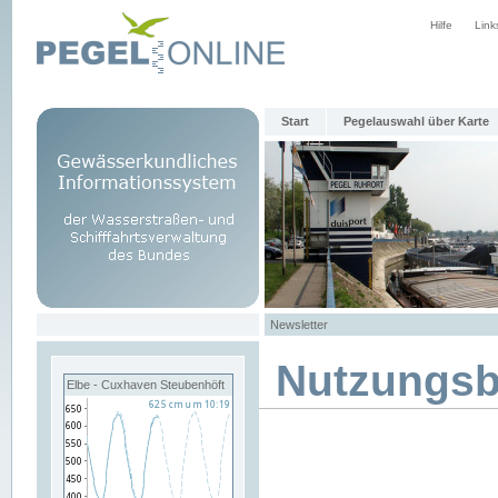
Hilfe
Link
Start
Pegelauswahl über Karte
Newsletter
Nutzungs
Elbe - Cuxhaven Steubenhöft