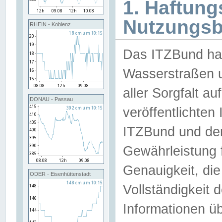
1. Haftun
Nutzungs
RHEIN - Koblenz
Das ITZBund han
Wasserstraßen u
aller Sorgfalt au
DONAU - Passau
veröffentlichte
ITZBund und de
Gewährleistung fü
Genauigkeit, die 
ODER - Eisenhüttenstadt
Vollständigkeit
Informationen 