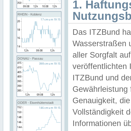
1. Haftun
Nutzungs
RHEIN - Koblenz
Das ITZBund han
Wasserstraßen u
aller Sorgfalt au
DONAU - Passau
veröffentlichte
ITZBund und de
Gewährleistung fü
Genauigkeit, die 
ODER - Eisenhüttenstadt
Vollständigkeit
Informationen 