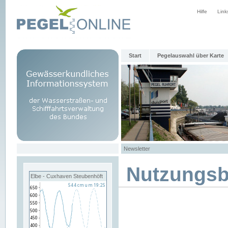
Hilfe
Link
Start
Pegelauswahl über Karte
Newsletter
Nutzungs
Elbe - Cuxhaven Steubenhöft