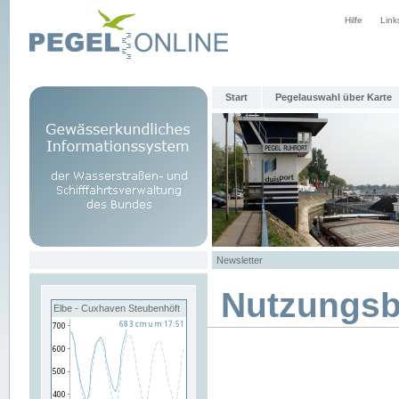
Hilfe
Link
Start
Pegelauswahl über Karte
Newsletter
Nutzungs
Elbe - Cuxhaven Steubenhöft