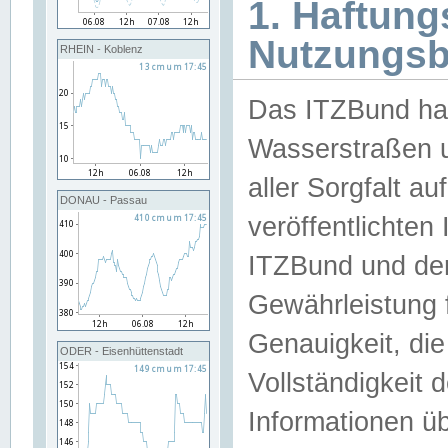
1. Haftun
Nutzungs
RHEIN - Koblenz
Das ITZBund han
Wasserstraßen u
aller Sorgfalt au
DONAU - Passau
veröffentlichte
ITZBund und de
Gewährleistung fü
Genauigkeit, die 
ODER - Eisenhüttenstadt
Vollständigkeit
Informationen 