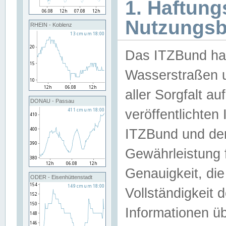
1. Haftun
Nutzungs
RHEIN - Koblenz
Das ITZBund han
Wasserstraßen u
aller Sorgfalt au
DONAU - Passau
veröffentlichte
ITZBund und de
Gewährleistung fü
Genauigkeit, die 
ODER - Eisenhüttenstadt
Vollständigkeit
Informationen 