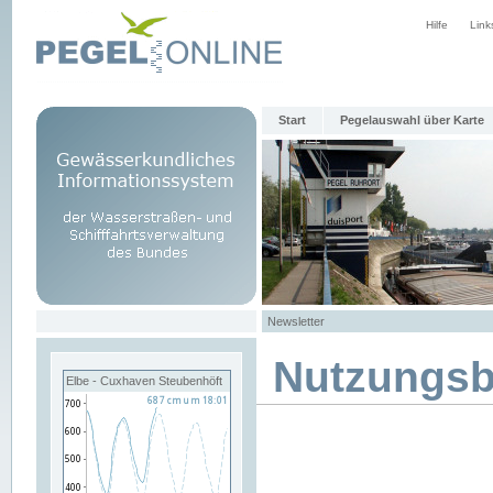
Hilfe
Link
Start
Pegelauswahl über Karte
Newsletter
Nutzungs
Elbe - Cuxhaven Steubenhöft