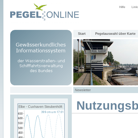
Hilfe
Link
Start
Pegelauswahl über Karte
Newsletter
Nutzungs
Elbe - Cuxhaven Steubenhöft