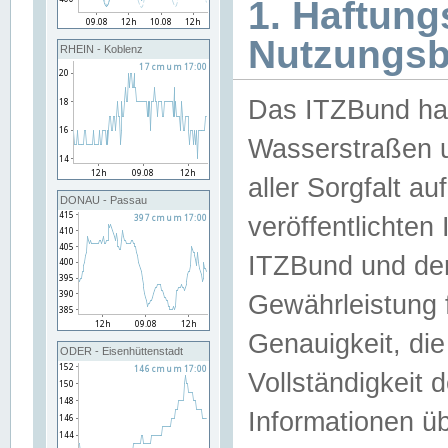
1. Haftun
Nutzungs
RHEIN - Koblenz
Das ITZBund han
Wasserstraßen u
aller Sorgfalt au
DONAU - Passau
veröffentlichte
ITZBund und de
Gewährleistung fü
Genauigkeit, die 
ODER - Eisenhüttenstadt
Vollständigkeit
Informationen 