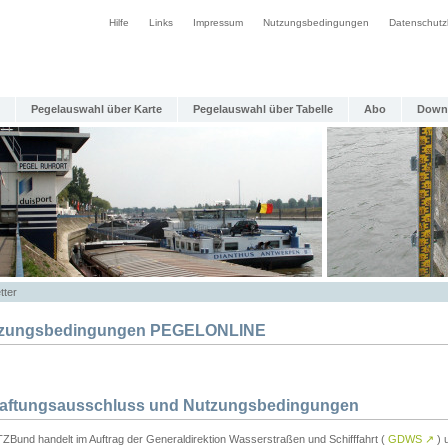
Hilfe
Links
Impressum
Nutzungsbedingungen
Datenschutz
Pegelauswahl über Karte
Pegelauswahl über Tabelle
Abo
Down
tter
zungsbedingungen PEGELONLINE
Haftungsausschluss und Nutzungsbedingungen
TZBund handelt im Auftrag der Generaldirektion Wasserstraßen und Schifffahrt (
GDWS
↗
) u