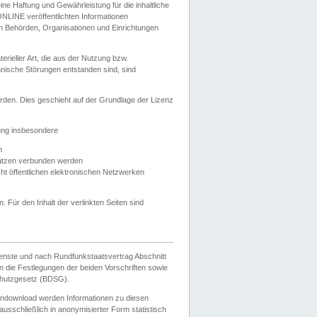
e Haftung und Gewährleistung für die inhaltliche
ELONLINE veröffentlichten Informationen
n Behörden, Organisationen und Einrichtungen
ieller Art, die aus der Nutzung bzw.
hnische Störungen entstanden sind, sind
rden. Dies geschieht auf der Grundlage der Lizenz
zung insbesondere
n
ätzen verbunden werden
ht öffentlichen elektronischen Netzwerken
n. Für den Inhalt der verlinkten Seiten sind
ienste und nach Rundfunkstaatsvertrag Abschnitt
 die Festlegungen der beiden Vorschriften sowie
hutzgesetz (BDSG).
endownload werden Informationen zu diesen
usschließlich in anonymisierter Form statistisch