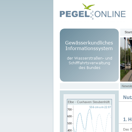
Start
Newsle
Nut
Elbe - Cuxhaven Steubenhöft
1. 
Das I