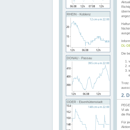
Aktual
Richti
übern
RHEIN - Koblenz
angeze
Haftu
Nichtn
ausge
Infor
DL-DE
Die be
DONAU - Passau
v
Trotz 
aussch
2. 
ODER - Eisenhüttenstadt
PEGEL
VI al
die R
Für j
Aktion