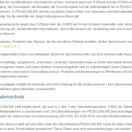
ität der veröffentlichten Informationen achten. Dennoch wird vom ITZBund und der GDWS kein
gkeit, die Genauigkeit, die Aktualität, die Zuverlässigkeit und die Vollständigkeit der in PEG
ommen. In PEGELONLINE werden zusätzlich Daten Dritter von nationalen und internationale
igt, für die ebenfalls der obige Haftungsausschluss gilt.
ngsansprüche gegen das ITZBund oder die GDWS auf Grund Schäden materieller oder immater
utzung der veröffentlichten Informationen, durch Missbrauch der Verbindung oder durch tec
schlossen.
mationen, Produkte oder Dienste, die Sie von dieser Website erhalten, dürfen übernommen we
->Zero-2.0
↗
reitgestellten Daten und Metadaten dürfen für die kommerzielle und nicht kommerzielle Nut
ervielfältigt, ausgedruckt, präsentiert, verändert, bearbeitet sowie an Dritte übermittelt werde
mit eigenen Daten und Daten Anderer zusammengeführt und zu selbständigen neuen Datens
in interne und externe Geschäftsprozesse, Produkte und Anwendungen in öffentlichen und nic
eingebunden werden
sorgfältiger inhaltlicher Kontrolle wird keine Haftung für die Inhalte externer Links übernomme
ließlich deren Betreiber verantwortlich.
Datenschutz
ONLINE stellt Inhalte bereit, die nach § 2, Abs. 2 des Telemediengesetzes (TMG) als Teled
s Mediendienste zu bezeichnen sind. Die Dienstleistungen von PEGELONLINE berücksichtigen
egeln der Datenschutz-Grundverordnung (DS-GVO, EU 2016 /679) und dem Bundesdatensc
eden Nutzerzugriff auf eine Web-Seite der Dienstleistung PEGELONLINE sowie für jeden Dat
en in einer Protokolldatei gespeichert. Diese Daten sind nicht personenbezogen und werden a