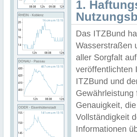
1. Haftun
Nutzungs
RHEIN - Koblenz
Das ITZBund han
Wasserstraßen u
aller Sorgfalt au
DONAU - Passau
veröffentlichte
ITZBund und de
Gewährleistung fü
Genauigkeit, die 
ODER - Eisenhüttenstadt
Vollständigkeit
Informationen 