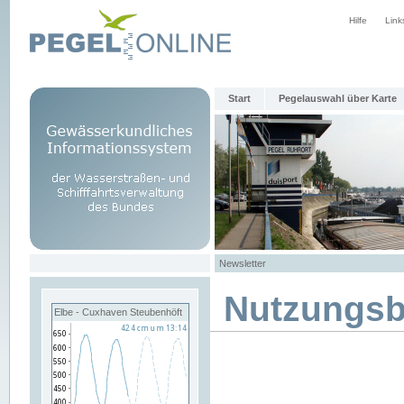
Hilfe
Link
Start
Pegelauswahl über Karte
Newsletter
Nutzungs
Elbe - Cuxhaven Steubenhöft