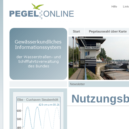
Hilfe
Link
Start
Pegelauswahl über Karte
Newsletter
Nutzungs
Elbe - Cuxhaven Steubenhöft