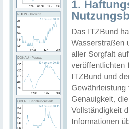
1. Haftun
Nutzungs
RHEIN - Koblenz
Das ITZBund han
Wasserstraßen u
aller Sorgfalt au
DONAU - Passau
veröffentlichte
ITZBund und de
Gewährleistung fü
Genauigkeit, die 
ODER - Eisenhüttenstadt
Vollständigkeit
Informationen 