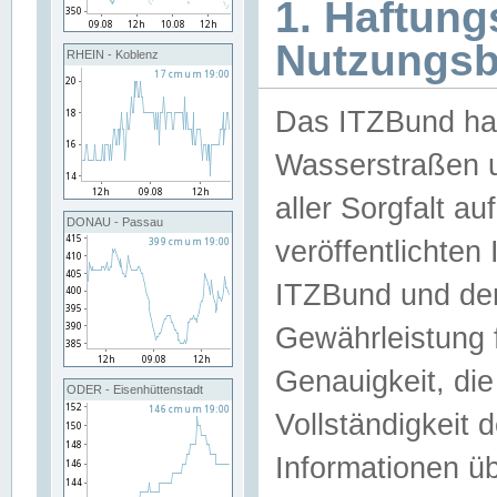
1. Haftun
Nutzungs
RHEIN - Koblenz
Das ITZBund han
Wasserstraßen u
aller Sorgfalt au
DONAU - Passau
veröffentlichte
ITZBund und de
Gewährleistung fü
Genauigkeit, die 
ODER - Eisenhüttenstadt
Vollständigkeit
Informationen 