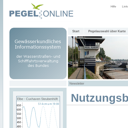
Hilfe
Link
Start
Pegelauswahl über Karte
Newsletter
Nutzungs
Elbe - Cuxhaven Steubenhöft