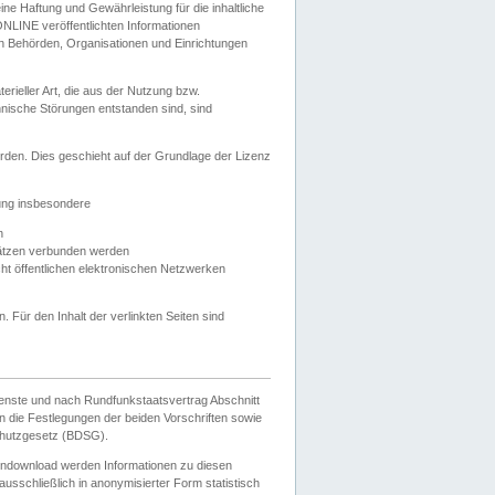
e Haftung und Gewährleistung für die inhaltliche
ELONLINE veröffentlichten Informationen
n Behörden, Organisationen und Einrichtungen
ieller Art, die aus der Nutzung bzw.
hnische Störungen entstanden sind, sind
rden. Dies geschieht auf der Grundlage der Lizenz
zung insbesondere
n
ätzen verbunden werden
ht öffentlichen elektronischen Netzwerken
n. Für den Inhalt der verlinkten Seiten sind
ienste und nach Rundfunkstaatsvertrag Abschnitt
 die Festlegungen der beiden Vorschriften sowie
hutzgesetz (BDSG).
endownload werden Informationen zu diesen
usschließlich in anonymisierter Form statistisch