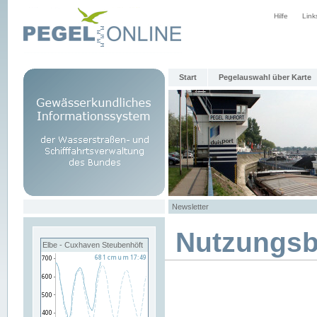
Hilfe
Link
Start
Pegelauswahl über Karte
Newsletter
Nutzungs
Elbe - Cuxhaven Steubenhöft