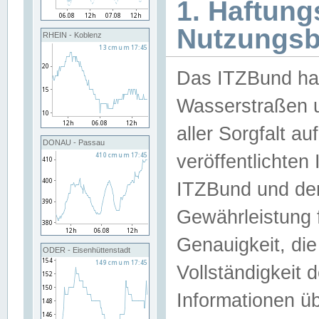
1. Haftun
Nutzungs
RHEIN - Koblenz
Das ITZBund han
Wasserstraßen u
aller Sorgfalt au
DONAU - Passau
veröffentlichte
ITZBund und de
Gewährleistung fü
Genauigkeit, die 
ODER - Eisenhüttenstadt
Vollständigkeit
Informationen 