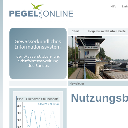
Hilfe
Link
Start
Pegelauswahl über Karte
Newsletter
Nutzungs
Elbe - Cuxhaven Steubenhöft