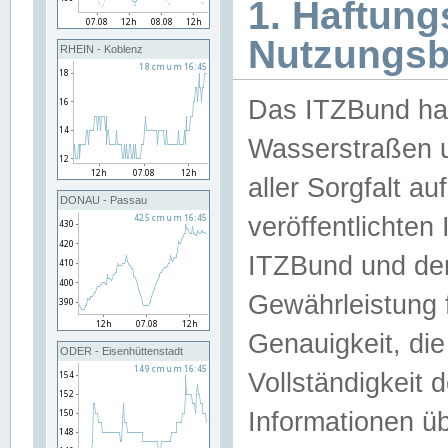
1. Haftun
Nutzungs
RHEIN - Koblenz
Das ITZBund han
Wasserstraßen u
aller Sorgfalt au
DONAU - Passau
veröffentlichte
ITZBund und de
Gewährleistung fü
Genauigkeit, die 
ODER - Eisenhüttenstadt
Vollständigkeit
Informationen 