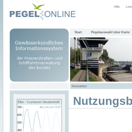
Hilfe
Link
Start
Pegelauswahl über Karte
Newsletter
Nutzungs
Elbe - Cuxhaven Steubenhöft