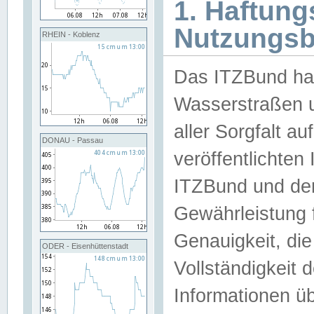
1. Haftun
Nutzungs
RHEIN - Koblenz
Das ITZBund han
Wasserstraßen u
aller Sorgfalt au
DONAU - Passau
veröffentlichte
ITZBund und de
Gewährleistung fü
Genauigkeit, die 
ODER - Eisenhüttenstadt
Vollständigkeit
Informationen 