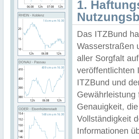
1. Haftun
Nutzungs
RHEIN - Koblenz
Das ITZBund han
Wasserstraßen u
aller Sorgfalt au
DONAU - Passau
veröffentlichte
ITZBund und de
Gewährleistung fü
Genauigkeit, die 
ODER - Eisenhüttenstadt
Vollständigkeit
Informationen 