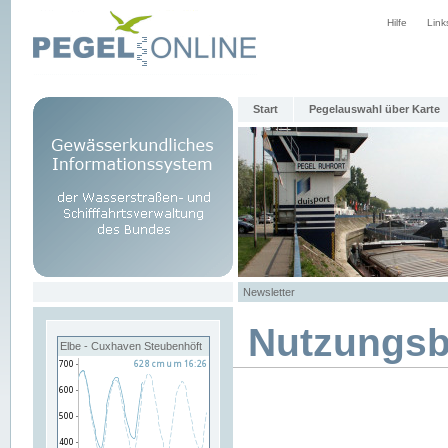
Hilfe
Link
Start
Pegelauswahl über Karte
Newsletter
Nutzungs
Elbe - Cuxhaven Steubenhöft