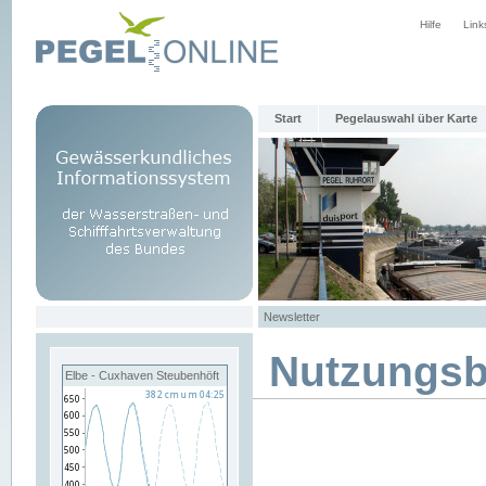
Hilfe
Link
Start
Pegelauswahl über Karte
Newsletter
Nutzungs
Elbe - Cuxhaven Steubenhöft