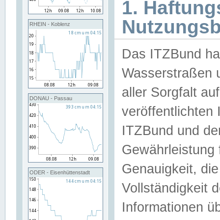
1. Haftun
Nutzungs
RHEIN - Koblenz
Das ITZBund han
Wasserstraßen u
aller Sorgfalt au
DONAU - Passau
veröffentlichte
ITZBund und de
Gewährleistung fü
Genauigkeit, die 
ODER - Eisenhüttenstadt
Vollständigkeit
Informationen 