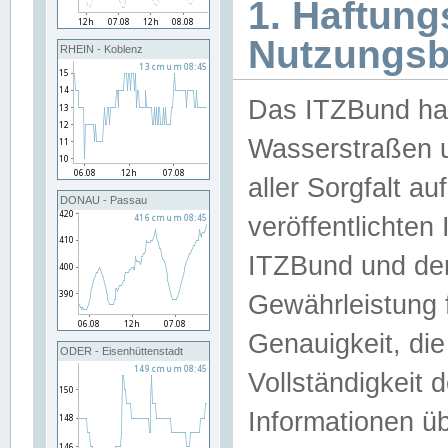
1. Haftun
Nutzungs
RHEIN - Koblenz
Das ITZBund han
Wasserstraßen u
aller Sorgfalt au
DONAU - Passau
veröffentlichte
ITZBund und de
Gewährleistung fü
Genauigkeit, die 
ODER - Eisenhüttenstadt
Vollständigkeit
Informationen 