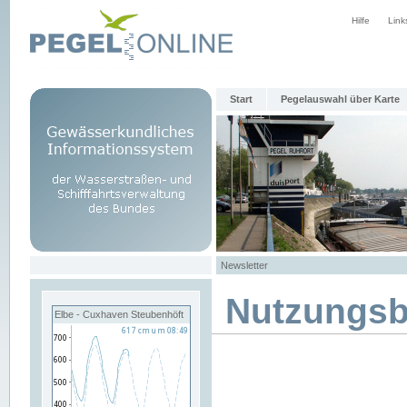
Hilfe
Link
Start
Pegelauswahl über Karte
Newsletter
Nutzungs
Elbe - Cuxhaven Steubenhöft