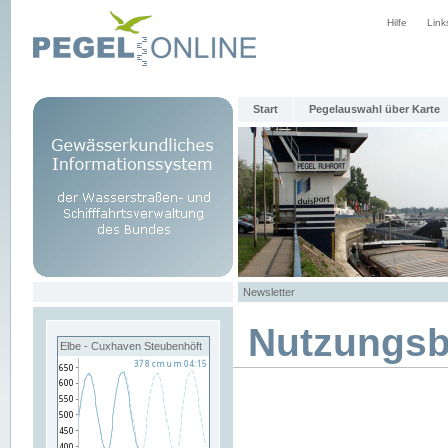
Hilfe
Link
Start
Pegelauswahl über Karte
Newsletter
Nutzungs
Elbe - Cuxhaven Steubenhöft