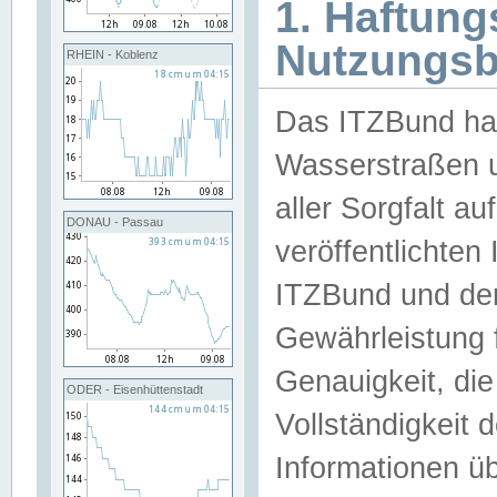
1. Haftun
Nutzungs
RHEIN - Koblenz
Das ITZBund han
Wasserstraßen u
aller Sorgfalt au
DONAU - Passau
veröffentlichte
ITZBund und de
Gewährleistung fü
Genauigkeit, die 
ODER - Eisenhüttenstadt
Vollständigkeit
Informationen 