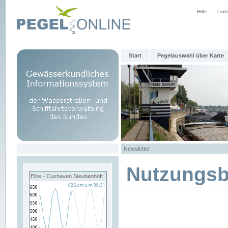
Hilfe
Link
Start
Pegelauswahl über Karte
Newsletter
Nutzungs
Elbe - Cuxhaven Steubenhöft