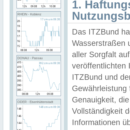
1. Haftun
Nutzungs
RHEIN - Koblenz
Das ITZBund han
Wasserstraßen u
aller Sorgfalt au
DONAU - Passau
veröffentlichte
ITZBund und de
Gewährleistung fü
Genauigkeit, die 
ODER - Eisenhüttenstadt
Vollständigkeit
Informationen 