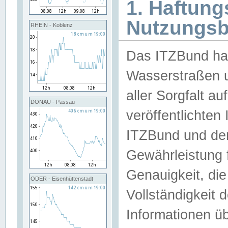
1. Haftun
Nutzungs
RHEIN - Koblenz
Das ITZBund han
Wasserstraßen u
aller Sorgfalt au
DONAU - Passau
veröffentlichte
ITZBund und de
Gewährleistung fü
Genauigkeit, die 
ODER - Eisenhüttenstadt
Vollständigkeit
Informationen 