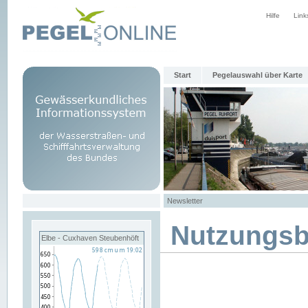
Hilfe
Link
Start
Pegelauswahl über Karte
Newsletter
Nutzungs
Elbe - Cuxhaven Steubenhöft