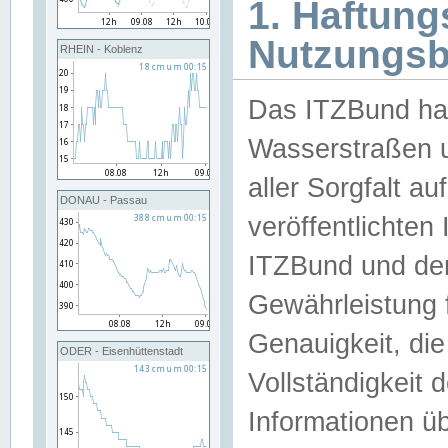
1. Haftun
Nutzungs
RHEIN - Koblenz
Das ITZBund han
Wasserstraßen u
aller Sorgfalt au
DONAU - Passau
veröffentlichte
ITZBund und de
Gewährleistung fü
Genauigkeit, die 
ODER - Eisenhüttenstadt
Vollständigkeit
Informationen 