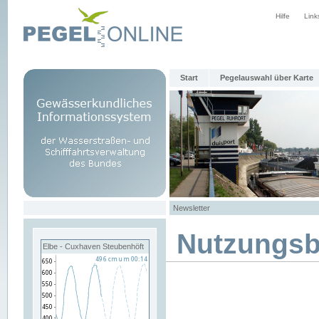
Hilfe
Link
Start
Pegelauswahl über Karte
Newsletter
Nutzungs
Elbe - Cuxhaven Steubenhöft