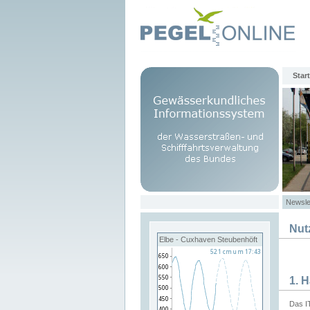
Start
Newsle
Nut
Elbe - Cuxhaven Steubenhöft
1. 
Das I