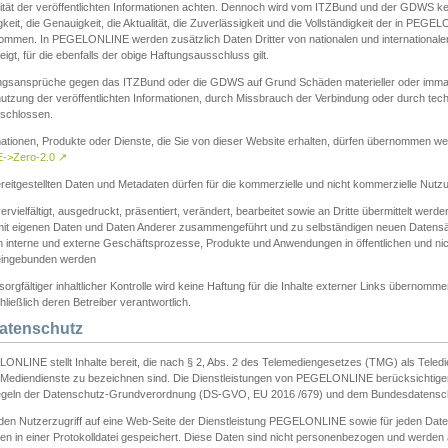
ität der veröffentlichten Informationen achten. Dennoch wird vom ITZBund und der GDWS kein
gkeit, die Genauigkeit, die Aktualität, die Zuverlässigkeit und die Vollständigkeit der in PEG
ommen. In PEGELONLINE werden zusätzlich Daten Dritter von nationalen und internationale
igt, für die ebenfalls der obige Haftungsausschluss gilt.
ngsansprüche gegen das ITZBund oder die GDWS auf Grund Schäden materieller oder immater
utzung der veröffentlichten Informationen, durch Missbrauch der Verbindung oder durch tec
schlossen.
mationen, Produkte oder Dienste, die Sie von dieser Website erhalten, dürfen übernommen we
->Zero-2.0
↗
reitgestellten Daten und Metadaten dürfen für die kommerzielle und nicht kommerzielle Nut
ervielfältigt, ausgedruckt, präsentiert, verändert, bearbeitet sowie an Dritte übermittelt werde
mit eigenen Daten und Daten Anderer zusammengeführt und zu selbständigen neuen Datens
in interne und externe Geschäftsprozesse, Produkte und Anwendungen in öffentlichen und nic
eingebunden werden
sorgfältiger inhaltlicher Kontrolle wird keine Haftung für die Inhalte externer Links übernomme
ließlich deren Betreiber verantwortlich.
Datenschutz
ONLINE stellt Inhalte bereit, die nach § 2, Abs. 2 des Telemediengesetzes (TMG) als Teled
s Mediendienste zu bezeichnen sind. Die Dienstleistungen von PEGELONLINE berücksichtigen
egeln der Datenschutz-Grundverordnung (DS-GVO, EU 2016 /679) und dem Bundesdatensc
eden Nutzerzugriff auf eine Web-Seite der Dienstleistung PEGELONLINE sowie für jeden Dat
en in einer Protokolldatei gespeichert. Diese Daten sind nicht personenbezogen und werden a