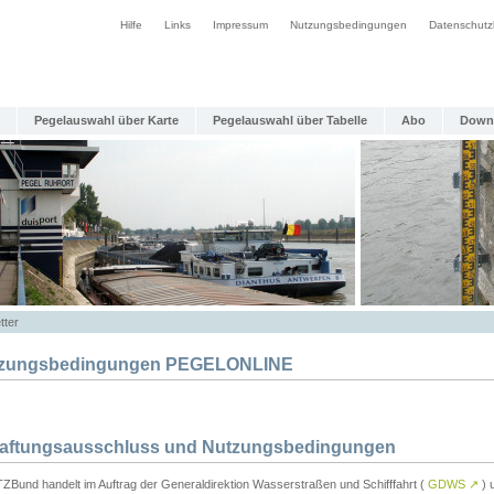
Hilfe
Links
Impressum
Nutzungsbedingungen
Datenschutz
Pegelauswahl über Karte
Pegelauswahl über Tabelle
Abo
Down
tter
zungsbedingungen PEGELONLINE
Haftungsausschluss und Nutzungsbedingungen
TZBund handelt im Auftrag der Generaldirektion Wasserstraßen und Schifffahrt (
GDWS
↗
) u