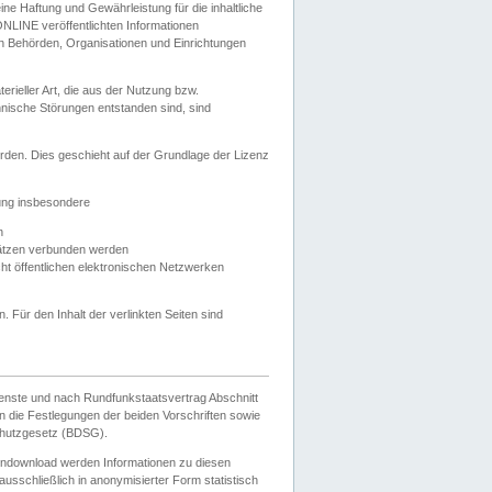
e Haftung und Gewährleistung für die inhaltliche
ELONLINE veröffentlichten Informationen
n Behörden, Organisationen und Einrichtungen
ieller Art, die aus der Nutzung bzw.
hnische Störungen entstanden sind, sind
rden. Dies geschieht auf der Grundlage der Lizenz
zung insbesondere
n
ätzen verbunden werden
ht öffentlichen elektronischen Netzwerken
n. Für den Inhalt der verlinkten Seiten sind
ienste und nach Rundfunkstaatsvertrag Abschnitt
 die Festlegungen der beiden Vorschriften sowie
hutzgesetz (BDSG).
endownload werden Informationen zu diesen
usschließlich in anonymisierter Form statistisch