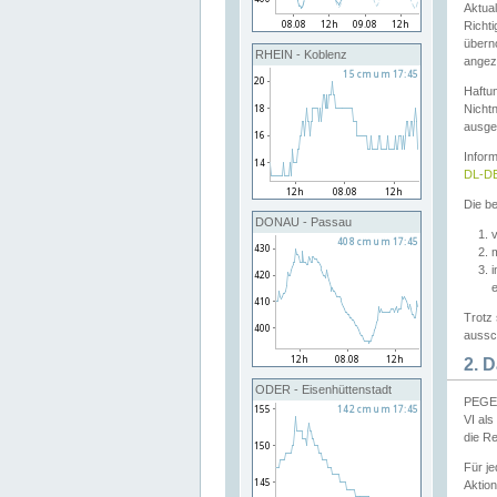
Aktual
Richti
übern
RHEIN - Koblenz
angeze
Haftu
Nichtn
ausge
Infor
DL-DE
Die be
DONAU - Passau
v
Trotz 
aussch
2. 
ODER - Eisenhüttenstadt
PEGEL
VI al
die R
Für j
Aktion