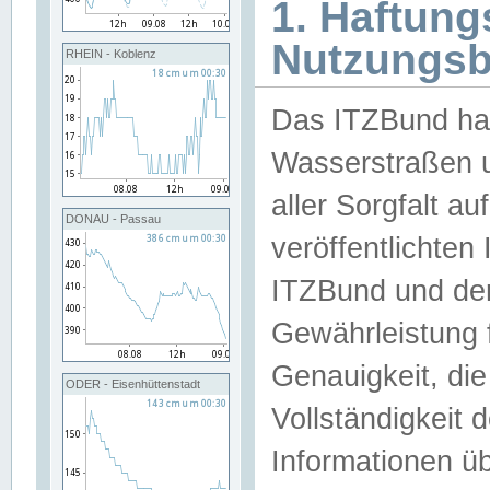
1. Haftun
Nutzungs
RHEIN - Koblenz
Das ITZBund han
Wasserstraßen u
aller Sorgfalt au
DONAU - Passau
veröffentlichte
ITZBund und de
Gewährleistung fü
Genauigkeit, die 
ODER - Eisenhüttenstadt
Vollständigkeit
Informationen 