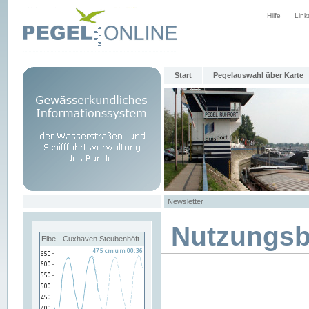
Hilfe
Link
Start
Pegelauswahl über Karte
Newsletter
Nutzungs
Elbe - Cuxhaven Steubenhöft