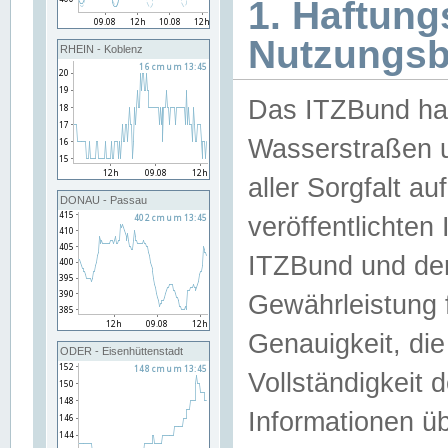
1. Haftun
Nutzungs
RHEIN - Koblenz
Das ITZBund han
Wasserstraßen u
aller Sorgfalt au
DONAU - Passau
veröffentlichte
ITZBund und de
Gewährleistung fü
Genauigkeit, die 
ODER - Eisenhüttenstadt
Vollständigkeit
Informationen 