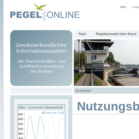
Hilfe
Link
Start
Pegelauswahl über Karte
Newsletter
Nutzungs
Elbe - Cuxhaven Steubenhöft