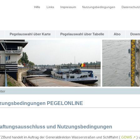
Hilfe
Links
Impressum
Nutzungsbedingungen
Datenschutz
Pegelauswahl über Karte
Pegelauswahl über Tabelle
Abo
Down
tter
zungsbedingungen PEGELONLINE
Haftungsausschluss und Nutzungsbedingungen
TZBund handelt im Auftrag der Generaldirektion Wasserstraßen und Schifffahrt (
GDWS
↗
) u