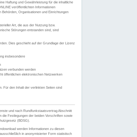
e Haftung und Gewährleistung für die inhaltliche
ELONLINE veröffentlichten Informationen
n Behörden, Organisationen und Einrichtungen
ieller Art, die aus der Nutzung bzw.
hnische Störungen entstanden sind, sind
rden. Dies geschieht auf der Grundlage der Lizenz
zung insbesondere
n
ätzen verbunden werden
ht öffentlichen elektronischen Netzwerken
n. Für den Inhalt der verlinkten Seiten sind
ienste und nach Rundfunkstaatsvertrag Abschnitt
 die Festlegungen der beiden Vorschriften sowie
hutzgesetz (BDSG).
endownload werden Informationen zu diesen
usschließlich in anonymisierter Form statistisch