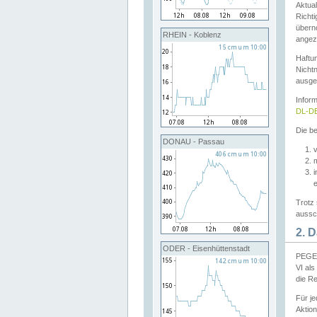
Aktual
Richti
übern
RHEIN - Koblenz
angeze
Haftu
Nichtn
ausge
Infor
DL-DE
Die be
DONAU - Passau
v
Trotz 
aussch
2. 
ODER - Eisenhüttenstadt
PEGEL
VI al
die R
Für j
Aktion