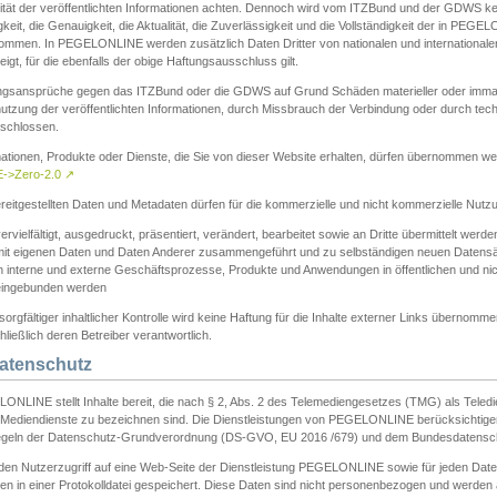
ität der veröffentlichten Informationen achten. Dennoch wird vom ITZBund und der GDWS kein
gkeit, die Genauigkeit, die Aktualität, die Zuverlässigkeit und die Vollständigkeit der in PEG
ommen. In PEGELONLINE werden zusätzlich Daten Dritter von nationalen und internationale
igt, für die ebenfalls der obige Haftungsausschluss gilt.
ngsansprüche gegen das ITZBund oder die GDWS auf Grund Schäden materieller oder immater
utzung der veröffentlichten Informationen, durch Missbrauch der Verbindung oder durch tec
schlossen.
mationen, Produkte oder Dienste, die Sie von dieser Website erhalten, dürfen übernommen we
->Zero-2.0
↗
reitgestellten Daten und Metadaten dürfen für die kommerzielle und nicht kommerzielle Nut
ervielfältigt, ausgedruckt, präsentiert, verändert, bearbeitet sowie an Dritte übermittelt werde
mit eigenen Daten und Daten Anderer zusammengeführt und zu selbständigen neuen Datens
in interne und externe Geschäftsprozesse, Produkte und Anwendungen in öffentlichen und nic
eingebunden werden
sorgfältiger inhaltlicher Kontrolle wird keine Haftung für die Inhalte externer Links übernomme
ließlich deren Betreiber verantwortlich.
Datenschutz
ONLINE stellt Inhalte bereit, die nach § 2, Abs. 2 des Telemediengesetzes (TMG) als Teled
s Mediendienste zu bezeichnen sind. Die Dienstleistungen von PEGELONLINE berücksichtigen
egeln der Datenschutz-Grundverordnung (DS-GVO, EU 2016 /679) und dem Bundesdatensc
eden Nutzerzugriff auf eine Web-Seite der Dienstleistung PEGELONLINE sowie für jeden Dat
en in einer Protokolldatei gespeichert. Diese Daten sind nicht personenbezogen und werden a