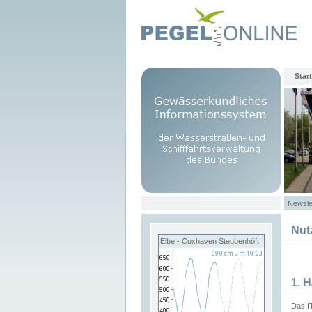
Start
Newsle
Nut
Elbe - Cuxhaven Steubenhöft
1. 
Das I