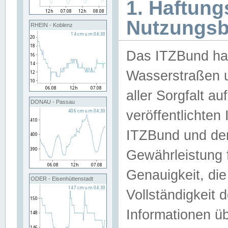
1. Haftun
Nutzungs
RHEIN - Koblenz
Das ITZBund han
Wasserstraßen u
aller Sorgfalt au
DONAU - Passau
veröffentlichte
ITZBund und de
Gewährleistung fü
Genauigkeit, die 
ODER - Eisenhüttenstadt
Vollständigkeit
Informationen 