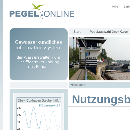
Hilfe
Link
Start
Pegelauswahl über Karte
Newsletter
Nutzungs
Elbe - Cuxhaven Steubenhöft