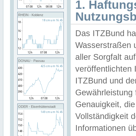
1. Haftun
Nutzungs
RHEIN - Koblenz
Das ITZBund han
Wasserstraßen u
aller Sorgfalt au
DONAU - Passau
veröffentlichte
ITZBund und de
Gewährleistung fü
Genauigkeit, die 
ODER - Eisenhüttenstadt
Vollständigkeit
Informationen 