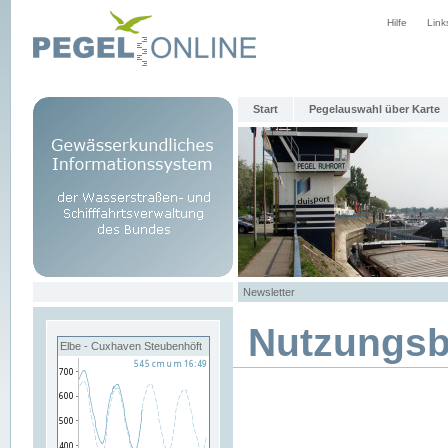
Hilfe
Link
Start
Pegelauswahl über Karte
Newsletter
Nutzungs
Elbe - Cuxhaven Steubenhöft