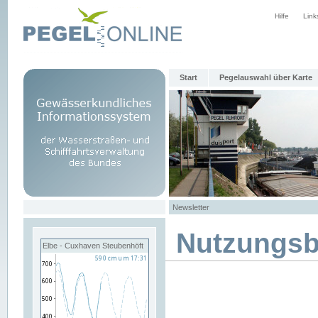
Hilfe
Link
Start
Pegelauswahl über Karte
Newsletter
Nutzungs
Elbe - Cuxhaven Steubenhöft