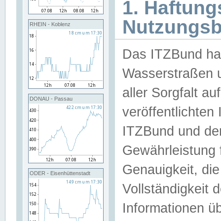
1. Haftun
Nutzungs
RHEIN - Koblenz
Das ITZBund han
Wasserstraßen u
aller Sorgfalt au
DONAU - Passau
veröffentlichte
ITZBund und de
Gewährleistung fü
Genauigkeit, die 
ODER - Eisenhüttenstadt
Vollständigkeit
Informationen 