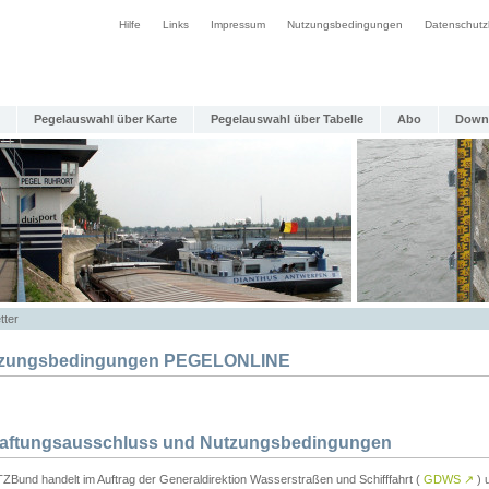
Hilfe
Links
Impressum
Nutzungsbedingungen
Datenschutz
Pegelauswahl über Karte
Pegelauswahl über Tabelle
Abo
Down
tter
zungsbedingungen PEGELONLINE
Haftungsausschluss und Nutzungsbedingungen
TZBund handelt im Auftrag der Generaldirektion Wasserstraßen und Schifffahrt (
GDWS
↗
) u