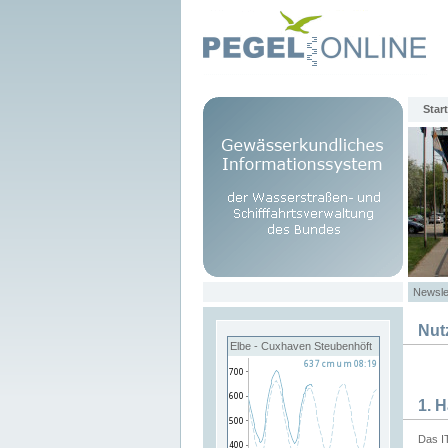
Start
Newsle
Nut
Elbe - Cuxhaven Steubenhöft
1. 
Das I