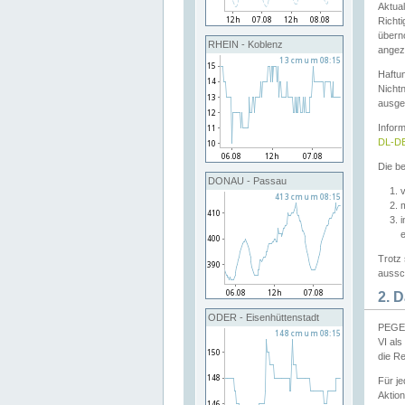
Aktual
Richti
übern
RHEIN - Koblenz
angeze
Haftu
Nichtn
ausge
Infor
DL-DE
Die be
DONAU - Passau
v
Trotz 
aussch
2. 
ODER - Eisenhüttenstadt
PEGEL
VI al
die R
Für j
Aktion