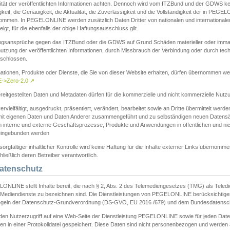
ität der veröffentlichten Informationen achten. Dennoch wird vom ITZBund und der GDWS kein
gkeit, die Genauigkeit, die Aktualität, die Zuverlässigkeit und die Vollständigkeit der in PEG
ommen. In PEGELONLINE werden zusätzlich Daten Dritter von nationalen und internationale
igt, für die ebenfalls der obige Haftungsausschluss gilt.
ngsansprüche gegen das ITZBund oder die GDWS auf Grund Schäden materieller oder immater
utzung der veröffentlichten Informationen, durch Missbrauch der Verbindung oder durch tec
schlossen.
mationen, Produkte oder Dienste, die Sie von dieser Website erhalten, dürfen übernommen we
->Zero-2.0
↗
reitgestellten Daten und Metadaten dürfen für die kommerzielle und nicht kommerzielle Nut
ervielfältigt, ausgedruckt, präsentiert, verändert, bearbeitet sowie an Dritte übermittelt werde
mit eigenen Daten und Daten Anderer zusammengeführt und zu selbständigen neuen Datens
in interne und externe Geschäftsprozesse, Produkte und Anwendungen in öffentlichen und nic
eingebunden werden
sorgfältiger inhaltlicher Kontrolle wird keine Haftung für die Inhalte externer Links übernomme
ließlich deren Betreiber verantwortlich.
Datenschutz
ONLINE stellt Inhalte bereit, die nach § 2, Abs. 2 des Telemediengesetzes (TMG) als Teled
s Mediendienste zu bezeichnen sind. Die Dienstleistungen von PEGELONLINE berücksichtigen
egeln der Datenschutz-Grundverordnung (DS-GVO, EU 2016 /679) und dem Bundesdatensc
eden Nutzerzugriff auf eine Web-Seite der Dienstleistung PEGELONLINE sowie für jeden Dat
en in einer Protokolldatei gespeichert. Diese Daten sind nicht personenbezogen und werden a