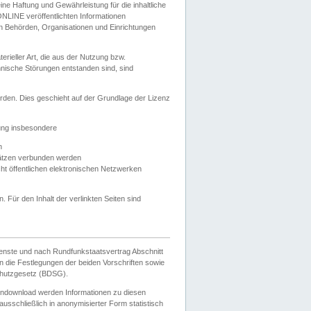
e Haftung und Gewährleistung für die inhaltliche
ELONLINE veröffentlichten Informationen
n Behörden, Organisationen und Einrichtungen
ieller Art, die aus der Nutzung bzw.
hnische Störungen entstanden sind, sind
rden. Dies geschieht auf der Grundlage der Lizenz
zung insbesondere
n
ätzen verbunden werden
ht öffentlichen elektronischen Netzwerken
n. Für den Inhalt der verlinkten Seiten sind
ienste und nach Rundfunkstaatsvertrag Abschnitt
 die Festlegungen der beiden Vorschriften sowie
hutzgesetz (BDSG).
endownload werden Informationen zu diesen
usschließlich in anonymisierter Form statistisch