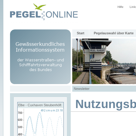
Hilfe
Link
Start
Pegelauswahl über Karte
Newsletter
Nutzungs
Elbe - Cuxhaven Steubenhöft