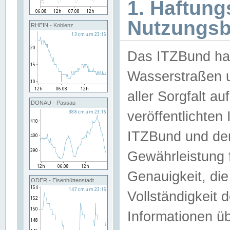
1. Haftun
Nutzungs
RHEIN - Koblenz
Das ITZBund han
Wasserstraßen u
aller Sorgfalt au
DONAU - Passau
veröffentlichte
ITZBund und de
Gewährleistung fü
Genauigkeit, die 
ODER - Eisenhüttenstadt
Vollständigkeit
Informationen 