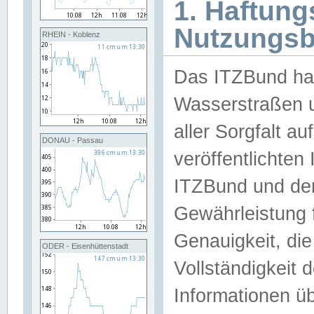
1. Haftun
Nutzungs
RHEIN - Koblenz
Das ITZBund han
Wasserstraßen u
aller Sorgfalt au
DONAU - Passau
veröffentlichte
ITZBund und de
Gewährleistung fü
Genauigkeit, die 
ODER - Eisenhüttenstadt
Vollständigkeit
Informationen 