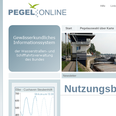
Hilfe
Link
Start
Pegelauswahl über Karte
Newsletter
Nutzungs
Elbe - Cuxhaven Steubenhöft